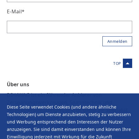
E-Mail*
Über uns
DIHAWAG ist ein führender Anbieter von
Zerspanungswerkzeugen, Spanntechnik und
Diese Seite verwendet Cookies (und andere ähnliche
Servicedienstleistungen, und ist damit Ihr Spezialist
Technologien) um Dienste anzubieten, stetig zu verbessern
für kundenspezifische Lösungen und optimierte
und Werbung entsprechend den Interessen der Nutzer
Fertigungsprozesse!
Mehr erfahren
anzuzeigen. Sie sind damit einverstanden und können Ihre
Einwilligung jederzeit mit Wirkung für die Zukunft