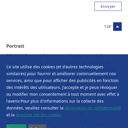
Portrait
DIHAWAG est un fournisseur leader en matière
d’outils de coupe, de technique de serrage et de
Ce site utilise des cookies (et d'autres technologies
prestations de services et est donc votre spécialiste
similaires) pour fournir et améliorer continuellement nos
pour des solutions sur mesure et des processus de
services, ainsi que pour afficher des publicités en fonction
fabrication optimisés!
En savoir plus
des intérêts des utilisateurs. J'accepte et je peux révoquer
ou modifier mon consentement à tout moment avec effet à
l'avenir.Pour plus d'informations sur la collecte des
IMPRESSUM
PROTECTION DES DONNÉES
données, veuillez consulter la
déclaration de confidentialité
PLAN DU SITE
CONTACT
LIENS
et la
directive sur les cookies