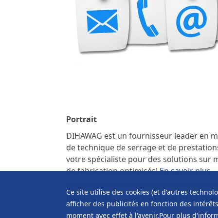
Portrait
DIHAWAG est un fournisseur leader en ma
de technique de serrage et de prestations
votre spécialiste pour des solutions sur
de fabrication optimisés!
En savoir plus
Ce site utilise des cookies (et d'autres techno
IMPRESSUM
PROTECTION DES DON
afficher des publicités en fonction des intérê
moment avec effet à l'avenir.Pour plus d'inform