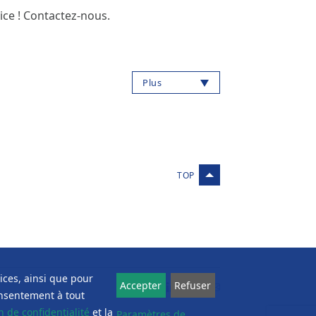
ce ! Contactez-nous.
Plus
vices, ainsi que pour
Accepter
Refuser
onsentement à tout
n de confidentialité
et la
Paramètres de