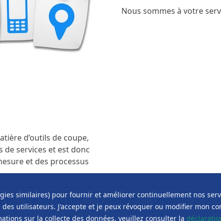
Nous sommes à votre servi
tière d’outils de coupe,
 de services et est donc
 mesure et des processus
logies similaires) pour fournir et améliorer continuellement nos ser
NÉES
PLAN DU SITE
CONTACT
LIENS
ts des utilisateurs. J'accepte et je peux révoquer ou modifier mon c
ations sur la collecte des données, veuillez consulter la
déclaratio