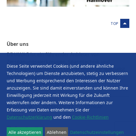
Über uns
DIHAWAG ist ein führender Anbieter von
Zerspanungswerkzeugen, Spanntechnik und
Diese Seite verwendet Cookies (und andere ähnliche
Servicedienstleistungen, und ist damit Ihr Spezialist
Technologien) um Dienste anzubieten, stetig zu verbessern
für kundenspezifische Lösungen und optimierte
und Werbung entsprechend den Interessen der Nutzer
Fertigungsprozesse!
Mehr erfahren
anzuzeigen. Sie sind damit einverstanden und können Ihre
Einwilligung jederzeit mit Wirkung für die Zukunft
widerrufen oder ändern. Weitere Informationen zur
IMPRESSUM
DATENSCHUTZ
SITEMAP
Erfassung von Daten entnehmen Sie der
KONTAKT
LINKS
Datenschutzerklärung
und den
Cookie-Richtlinien
Alle akzeptieren
Ablehnen
Datenschutzeinstellungen