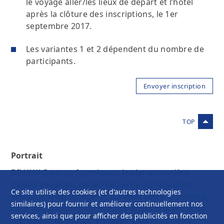
le voyage aller/les lieux de départ et l’hôtel
après la clôture des inscriptions, le 1er
septembre 2017.
Les variantes 1 et 2 dépendent du nombre de
participants.
Portrait
DIHAWAG est un fournisseur leader en matière
d’outils de coupe, de technique de serrage et de
Ce site utilise des cookies (et d'autres technologies
prestations de services et est donc votre spécialiste
similaires) pour fournir et améliorer continuellement nos
pour des solutions sur mesure et des processus de
services, ainsi que pour afficher des publicités en fonction
fabrication optimisés!
En savoir plus